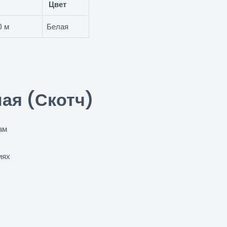
Цвет
0 м
Белая
ая (Скотч)
ам
иях