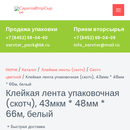
Перейти
к
MAI
содержимому
MEN
Продажа упаковки
Прием вторсырья
+7 (8452) 68-04-60
+7 (8452) 68-04-09
sarvtor_pack@bk.ru
info_sarvtor@mail.ru
Home
/
Каталог
/
.Клейкие ленты (скотч)
/
Скотч
цветной
/ Клейкая лента упаковочная (скотч), 43мкм * 48мм
* 66м, белый
Клейкая лента упаковочная
(скотч), 43мкм * 48мм *
66м, белый
+ Быстрая доставка