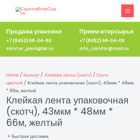
Перейти
к
MAI
содержимому
MEN
Продажа упаковки
Прием вторсырья
+7 (8452) 68-04-60
+7 (8452) 68-04-09
sarvtor_pack@bk.ru
info_sarvtor@mail.ru
Home
/
Каталог
/
.Клейкие ленты (скотч)
/
Скотч
цветной
/ Клейкая лента упаковочная (скотч), 43мкм * 48мм
* 66м, желтый
Клейкая лента упаковочная
(скотч), 43мкм * 48мм *
66м, желтый
+ Быстрая доставка