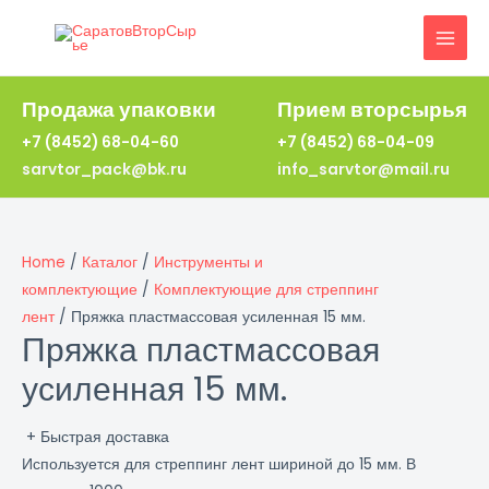
Перейти
к
MAI
содержимому
MEN
Продажа упаковки
Прием вторсырья
+7 (8452) 68-04-60
+7 (8452) 68-04-09
sarvtor_pack@bk.ru
info_sarvtor@mail.ru
Home
/
Каталог
/
Инструменты и
комплектующие
/
Комплектующие для стреппинг
лент
/ Пряжка пластмассовая усиленная 15 мм.
Пряжка пластмассовая
усиленная 15 мм.
+ Быстрая доставка
Используется для стреппинг лент шириной до 15 мм. В