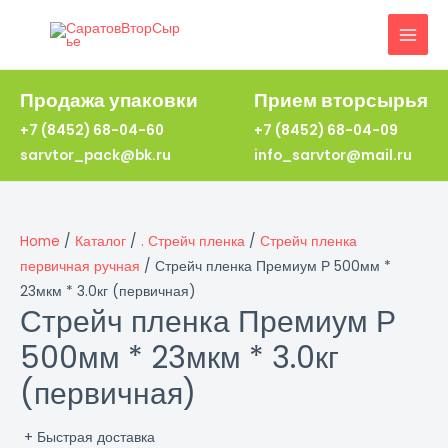
Перейти
к
MAI
содержимому
MEN
Продажа упаковки
Прием вторсырья
+7 (8452) 68-04-60
+7 (8452) 68-04-09
sarvtor_pack@bk.ru
info_sarvtor@mail.ru
Home
/
Каталог
/
. Стрейч пленка
/
Стрейч пленка
первичная ручная
/ Стрейч пленка Премиум Р 500мм *
23мкм * 3.0кг (первичная)
Стрейч пленка Премиум Р
500мм * 23мкм * 3.0кг
(первичная)
+ Быстрая доставка