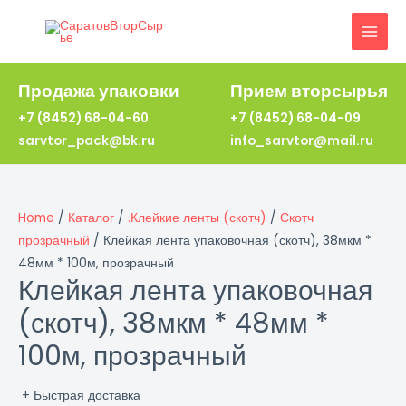
Перейти
к
MAI
содержимому
MEN
Продажа упаковки
Прием вторсырья
+7 (8452) 68-04-60
+7 (8452) 68-04-09
sarvtor_pack@bk.ru
info_sarvtor@mail.ru
Home
/
Каталог
/
.Клейкие ленты (скотч)
/
Скотч
прозрачный
/ Клейкая лента упаковочная (скотч), 38мкм *
48мм * 100м, прозрачный
Клейкая лента упаковочная
(скотч), 38мкм * 48мм *
100м, прозрачный
+ Быстрая доставка