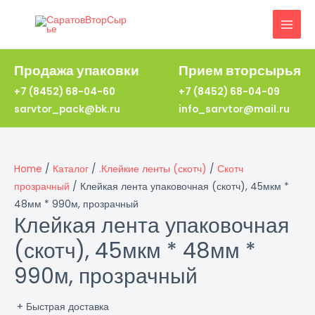
Перейти
к
MAI
содержимому
MEN
Продажа упаковки
Прием вторсырья
+7 (8452) 68-04-60
+7 (8452) 68-04-09
sarvtor_pack@bk.ru
info_sarvtor@mail.ru
Home
/
Каталог
/
.Клейкие ленты (скотч)
/
Скотч
прозрачный
/ Клейкая лента упаковочная (скотч), 45мкм *
48мм * 990м, прозрачный
Клейкая лента упаковочная
(скотч), 45мкм * 48мм *
990м, прозрачный
+ Быстрая доставка