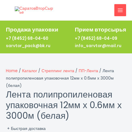
Перейти
к
MAI
содержимому
MEN
Продажа упаковки
Прием вторсырья
+7 (8452) 68-04-60
+7 (8452) 68-04-09
sarvtor_pack@bk.ru
info_sarvtor@mail.ru
Home
/
Каталог
/
Стреппинг лента
/
ПП-Лента
/ Лента
полипропиленовая упаковочная 12мм х 0.6мм х 3000м
(белая)
Лента полипропиленовая
упаковочная 12мм х 0.6мм х
3000м (белая)
+ Быстрая доставка